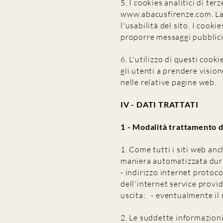
5. I cookies analitici di t
www.abacusfirenze.com
. L
l'usabilità del sito. I cooki
proporre messaggi pubblicit
6. L'utilizzo di questi cook
gli utenti a prendere vision
nelle relative pagine web.
IV - DATI TRATTATI
1 - Modalità trattamento d
1. Come tutti i siti web anc
maniera automatizzata duran
- indirizzo internet protoco
dell'internet service provid
uscita; - eventualmente il 
2. Le suddette informazioni