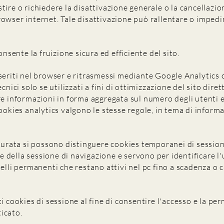
stire o richiedere la disattivazione generale o la cancellazi
owser internet. Tale disattivazione può rallentare o impedir
onsente la fruizione sicura ed efficiente del sito.
seriti nel browser e ritrasmessi mediante Google Analytics o 
cnici solo se utilizzati a fini di ottimizzazione del sito dire
re informazioni in forma aggregata sul numero degli utenti e 
ookies analytics valgono le stesse regole, in tema di informa
 durata si possono distinguere cookies temporanei di session
della sessione di navigazione e servono per identificare l'u
uelli permanenti che restano attivi nel pc fino a scadenza o 
i cookies di sessione al fine di consentire l'accesso e la pe
icato.