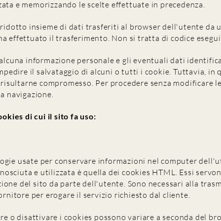
zata e memorizzando le scelte effettuate in precedenza.
ridotto insieme di dati trasferiti al browser dell'utente da 
a effettuato il trasferimento. Non si tratta di codice esegui
 alcuna informazione personale e gli eventuali dati identifi
impedire il salvataggio di alcuni o tutti i cookie. Tuttavia, in 
e risultarne compromesso. Per procedere senza modificare le 
la navigazione.
okies di cui il sito fa uso:
ogie usate per conservare informazioni nel computer dell'u
 conosciuta e utilizzata è quella dei cookies HTML. Essi servo
uizione del sito da parte dell'utente. Sono necessari alla tra
ornitore per erogare il servizio richiesto dal cliente.
ire o disattivare i cookies possono variare a seconda del bro