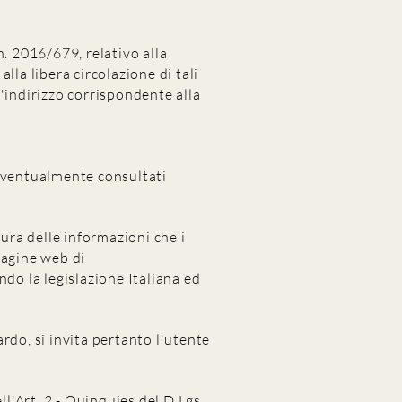
n. 2016/679, relativo alla
lla libera circolazione di tali
l'indirizzo corrispondente alla
 eventualmente consultati
tura delle informazioni che i
pagine web di
do la legislazione Italiana ed
rdo, si invita pertanto l'utente
ll'Art. 2 - Quinquies del D.Lgs