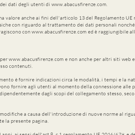
dei dati degli utenti di
www.abacusfirenze.com
.
ha valore anche ai fini dell'articolo 13 del Regolamento UE 
iche con riguardo al trattamento dei dati personali nonché a
teragiscono con
www.abacusfirenze.com
ed è raggiungibile al
o per
www.abacusfirenze.com
e non anche per altri siti web
esso contenuti.
nto è fornire indicazioni circa le modalità, i tempi e la na
vono fornire agli utenti al momento della connessione alle 
ndipendentemente dagli scopi del collegamento stesso, secon
e modifiche a causa dell'introduzione di nuove norme al rigua
te la presente pagina.
 anni, ai sensi dell'art.8, c.1 regolamento UE 2016/679, e de