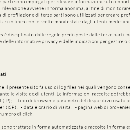
erze parti sono impiegati per rilevare informazioni sul compo
a rilevazione avviene in forma anonima, al fine di monitorare
es di profilazione di terze parti sono utilizzati per creare profil
ari in linea con le scelte manifestate dagli utenti medesimi
ies è disciplinato dalle regole predisposte dalle terze parti
e delle informative privacy e delle indicazioni per gestire o 
ati
he il presente sito fa uso di log files nei quali vengono con
te le visite degli utenti. Le informazioni raccolte potrebbe
l (IP); - tipo di browser e parametri del dispositivo usato p
er (ISP); - data e orario di visita; - pagina web di provenien
numero di click.
 sono trattate in forma automatizzata e raccolte in forma e