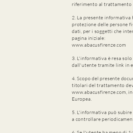
riferimento al trattamento 
2. La presente informativa 
protezione delle persone fis
dati, per i soggetti che in
pagina iniziale:
www.abacusfirenze.com
3. L'informativa è resa sol
dall'utente tramite link in 
4. Scopo del presente docume
titolari del trattamento de
www.abacusfirenze.com
, i
Europea.
5. L'informativa può subir
a controllare periodicamen
6. Se l'utente ha meno di 14